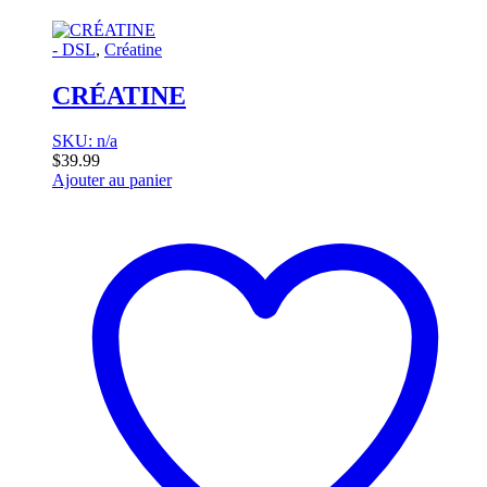
- DSL
,
Créatine
CRÉATINE
SKU: n/a
$
39.99
Ajouter au panier