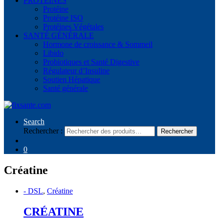
PROTÉINES
Protéine
Protéine ISO
Protéines Végétales
SANTÉ GÉNÉRALE
Hormone de croissance & Sommeil
Libido
Probiotiques et Santé Digestive
Régulateur d’Insuline
Soutien Hépatique
Santé générale
Search
Rechercher :
Rechercher
0
Créatine
- DSL
,
Créatine
CRÉATINE