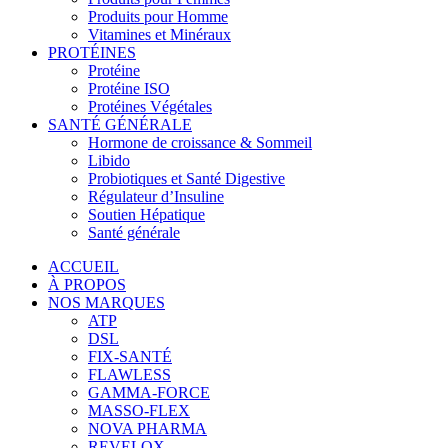
Produits pour Homme
Vitamines et Minéraux
PROTÉINES
Protéine
Protéine ISO
Protéines Végétales
SANTÉ GÉNÉRALE
Hormone de croissance & Sommeil
Libido
Probiotiques et Santé Digestive
Régulateur d’Insuline
Soutien Hépatique
Santé générale
ACCUEIL
À PROPOS
NOS MARQUES
ATP
DSL
FIX-SANTÉ
FLAWLESS
GAMMA-FORCE
MASSO-FLEX
NOVA PHARMA
REVELOX