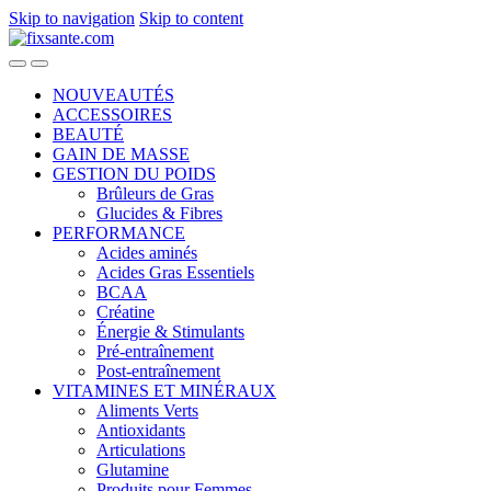
Skip to navigation
Skip to content
NOUVEAUTÉS
ACCESSOIRES
BEAUTÉ
GAIN DE MASSE
GESTION DU POIDS
Brûleurs de Gras
Glucides & Fibres
PERFORMANCE
Acides aminés
Acides Gras Essentiels
BCAA
Créatine
Énergie & Stimulants
Pré-entraînement
Post-entraînement
VITAMINES ET MINÉRAUX
Aliments Verts
Antioxidants
Articulations
Glutamine
Produits pour Femmes