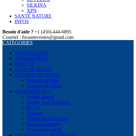
SILKINA
XPN
SANTÉ NATURE
INFOS
Besoin d'aide ?
+1 (450)-444-6895
Courriel : fixsanteventes@gmail.com
CATÉGORIES
NOUVEAUTÉS
ACCESSOIRES
BEAUTÉ
GAIN DE MASSE
GESTION DU POIDS
Brûleurs de Gras
Glucides & Fibres
PERFORMANCE
Acides aminés
Acides Gras Essentiels
BCAA
Créatine
Énergie & Stimulants
Pré-entraînement
Post-entraînement
VITAMINES ET MINÉRAUX