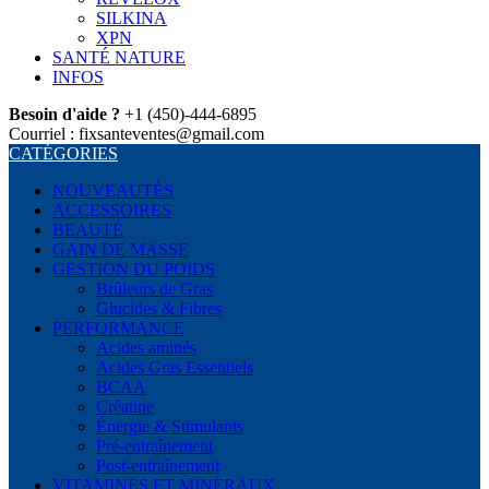
SILKINA
XPN
SANTÉ NATURE
INFOS
Besoin d'aide ?
+1 (450)-444-6895
Courriel : fixsanteventes@gmail.com
CATÉGORIES
NOUVEAUTÉS
ACCESSOIRES
BEAUTÉ
GAIN DE MASSE
GESTION DU POIDS
Brûleurs de Gras
Glucides & Fibres
PERFORMANCE
Acides aminés
Acides Gras Essentiels
BCAA
Créatine
Énergie & Stimulants
Pré-entraînement
Post-entraînement
VITAMINES ET MINÉRAUX