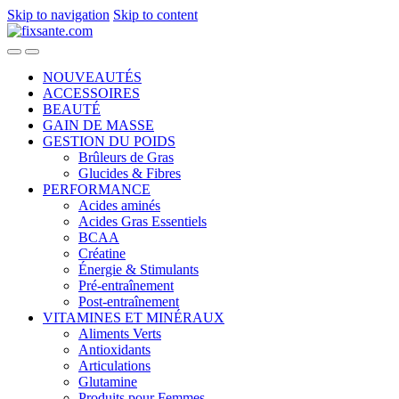
Skip to navigation
Skip to content
NOUVEAUTÉS
ACCESSOIRES
BEAUTÉ
GAIN DE MASSE
GESTION DU POIDS
Brûleurs de Gras
Glucides & Fibres
PERFORMANCE
Acides aminés
Acides Gras Essentiels
BCAA
Créatine
Énergie & Stimulants
Pré-entraînement
Post-entraînement
VITAMINES ET MINÉRAUX
Aliments Verts
Antioxidants
Articulations
Glutamine
Produits pour Femmes