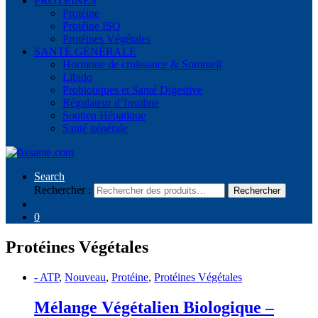
PROTÉINES
Protéine
Protéine ISO
Protéines Végétales
SANTÉ GÉNÉRALE
Hormone de croissance & Sommeil
Libido
Probiotiques et Santé Digestive
Régulateur d’Insuline
Soutien Hépatique
Santé générale
Search
Rechercher :
Rechercher
0
Protéines Végétales
- ATP
,
Nouveau
,
Protéine
,
Protéines Végétales
Mélange Végétalien Biologique –