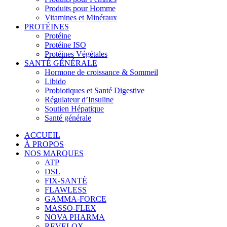
Produits pour Homme
Vitamines et Minéraux
PROTÉINES
Protéine
Protéine ISO
Protéines Végétales
SANTÉ GÉNÉRALE
Hormone de croissance & Sommeil
Libido
Probiotiques et Santé Digestive
Régulateur d’Insuline
Soutien Hépatique
Santé générale
ACCUEIL
À PROPOS
NOS MARQUES
ATP
DSL
FIX-SANTÉ
FLAWLESS
GAMMA-FORCE
MASSO-FLEX
NOVA PHARMA
REVELOX