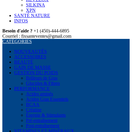
SILKINA
XPN
SANTÉ NATURE
INFOS
Besoin d'aide ?
+1 (450)-444-6895
Courriel : fixsanteventes@gmail.com
CATÉGORIES
NOUVEAUTÉS
ACCESSOIRES
BEAUTÉ
GAIN DE MASSE
GESTION DU POIDS
Brûleurs de Gras
Glucides & Fibres
PERFORMANCE
Acides aminés
Acides Gras Essentiels
BCAA
Créatine
Énergie & Stimulants
Pré-entraînement
Post-entraînement
VITAMINES ET MINÉRAUX