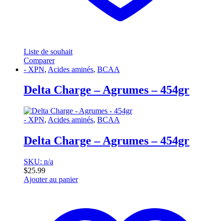
Liste de souhait
Comparer
- XPN
,
Acides aminés
,
BCAA
Delta Charge – Agrumes – 454gr
- XPN
,
Acides aminés
,
BCAA
Delta Charge – Agrumes – 454gr
SKU: n/a
$
25.99
Ajouter au panier