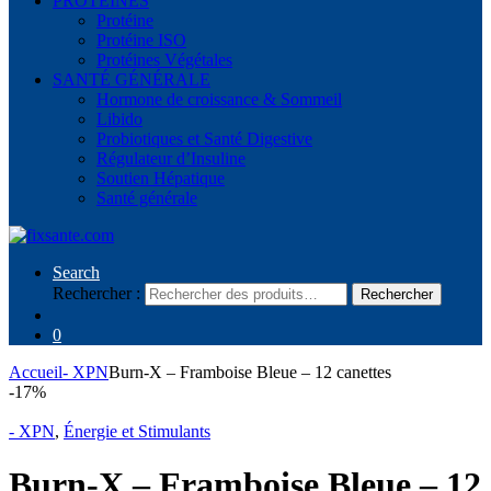
PROTÉINES
Protéine
Protéine ISO
Protéines Végétales
SANTÉ GÉNÉRALE
Hormone de croissance & Sommeil
Libido
Probiotiques et Santé Digestive
Régulateur d’Insuline
Soutien Hépatique
Santé générale
Search
Rechercher :
Rechercher
0
Accueil
- XPN
Burn-X – Framboise Bleue – 12 canettes
-
17%
- XPN
,
Énergie et Stimulants
Burn-X – Framboise Bleue – 12