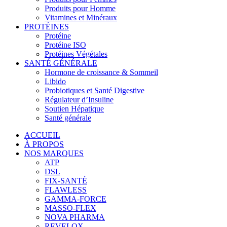
Produits pour Homme
Vitamines et Minéraux
PROTÉINES
Protéine
Protéine ISO
Protéines Végétales
SANTÉ GÉNÉRALE
Hormone de croissance & Sommeil
Libido
Probiotiques et Santé Digestive
Régulateur d’Insuline
Soutien Hépatique
Santé générale
ACCUEIL
À PROPOS
NOS MARQUES
ATP
DSL
FIX-SANTÉ
FLAWLESS
GAMMA-FORCE
MASSO-FLEX
NOVA PHARMA
REVELOX