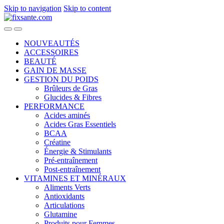
Skip to navigation
Skip to content
NOUVEAUTÉS
ACCESSOIRES
BEAUTÉ
GAIN DE MASSE
GESTION DU POIDS
Brûleurs de Gras
Glucides & Fibres
PERFORMANCE
Acides aminés
Acides Gras Essentiels
BCAA
Créatine
Énergie & Stimulants
Pré-entraînement
Post-entraînement
VITAMINES ET MINÉRAUX
Aliments Verts
Antioxidants
Articulations
Glutamine
Produits pour Femmes