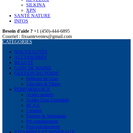
SILKINA
XPN
SANTÉ NATURE
INFOS
Besoin d'aide ?
+1 (450)-444-6895
Courriel : fixsanteventes@gmail.com
CATÉGORIES
NOUVEAUTÉS
ACCESSOIRES
BEAUTÉ
GAIN DE MASSE
GESTION DU POIDS
Brûleurs de Gras
Glucides & Fibres
PERFORMANCE
Acides aminés
Acides Gras Essentiels
BCAA
Créatine
Énergie & Stimulants
Pré-entraînement
Post-entraînement
VITAMINES ET MINÉRAUX