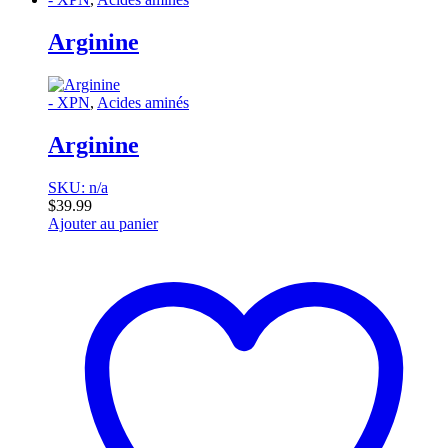
Arginine
- XPN
,
Acides aminés
Arginine
SKU: n/a
$
39.99
Ajouter au panier