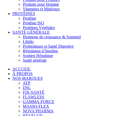
Produits pour Homme
Vitamines et Minéraux
PROTÉINES
Protéine
Protéine ISO
Protéines Végétales
SANTÉ GÉNÉRALE
Hormone de croissance & Sommeil
Libido
Probiotiques et Santé Digestive
Régulateur d’Insuline
Soutien Hépatique
Santé générale
ACCUEIL
À PROPOS
NOS MARQUES
ATP
DSL
FIX-SANTÉ
FLAWLESS
GAMMA-FORCE
MASSO-FLEX
NOVA PHARMA
REVELOX