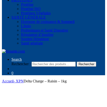
PROTÉINES
Protéine
Protéine ISO
Protéines Végétales
SANTÉ GÉNÉRALE
Hormone de croissance & Sommeil
Libido
Probiotiques et Santé Digestive
Régulateur d’Insuline
Soutien Hépatique
Santé générale
Search
Rechercher :
Rechercher
0
Accueil
- XPN
Delta Charge – Raisin – 1kg