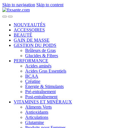
Skip to navigation
Skip to content
NOUVEAUTÉS
ACCESSOIRES
BEAUTÉ
GAIN DE MASSE
GESTION DU POIDS
Brûleurs de Gras
Glucides & Fibres
PERFORMANCE
Acides aminés
Acides Gras Essentiels
BCAA
Créatine
Énergie & Stimulants
Pré-entraînement
Post-entraînement
VITAMINES ET MINÉRAUX
Aliments Verts
Antioxidants
Articulations
Glutamine
Produits pour Femmes