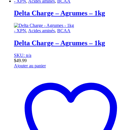
- XPN
,
Acides aminés
,
BCAA
Delta Charge – Agrumes – 1kg
- XPN
,
Acides aminés
,
BCAA
Delta Charge – Agrumes – 1kg
SKU: n/a
$
49.99
Ajouter au panier