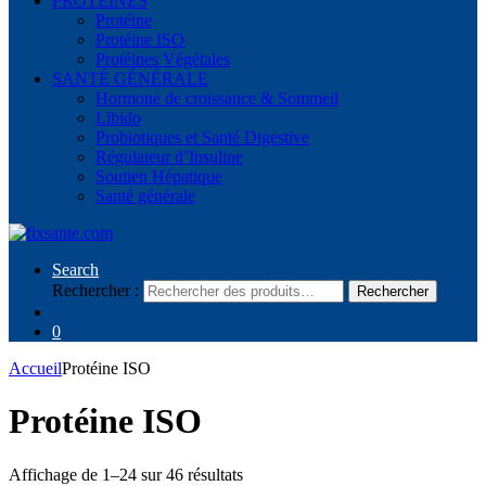
PROTÉINES
Protéine
Protéine ISO
Protéines Végétales
SANTÉ GÉNÉRALE
Hormone de croissance & Sommeil
Libido
Probiotiques et Santé Digestive
Régulateur d’Insuline
Soutien Hépatique
Santé générale
Search
Rechercher :
Rechercher
0
Accueil
Protéine ISO
Protéine ISO
Affichage de 1–24 sur 46 résultats