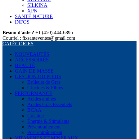
SILKINA
XPN
SANTÉ NATURE
INFOS
Besoin d'aide ?
+1 (450)-444-6895
Courriel : fixsanteventes@gmail.com
CATÉGORIES
NOUVEAUTÉS
ACCESSOIRES
BEAUTÉ
GAIN DE MASSE
GESTION DU POIDS
Brûleurs de Gras
Glucides & Fibres
PERFORMANCE
Acides aminés
Acides Gras Essentiels
BCAA
Créatine
Énergie & Stimulants
Pré-entraînement
Post-entraînement
VITAMINES ET MINÉRAUX