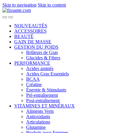
Skip to navigation
Skip to content
NOUVEAUTÉS
ACCESSOIRES
BEAUTÉ
GAIN DE MASSE
GESTION DU POIDS
Brûleurs de Gras
Glucides & Fibres
PERFORMANCE
Acides aminés
Acides Gras Essentiels
BCAA
Créatine
Énergie & Stimulants
Pré-entraînement
Post-entraînement
VITAMINES ET MINÉRAUX
Aliments Verts
Antioxidants
Articulations
Glutamine
Produits pour Femmes