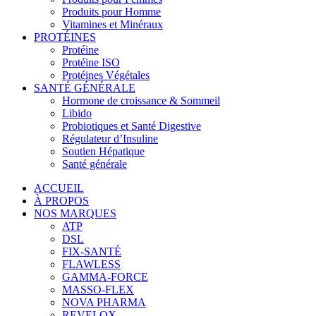
Produits pour Homme
Vitamines et Minéraux
PROTÉINES
Protéine
Protéine ISO
Protéines Végétales
SANTÉ GÉNÉRALE
Hormone de croissance & Sommeil
Libido
Probiotiques et Santé Digestive
Régulateur d’Insuline
Soutien Hépatique
Santé générale
ACCUEIL
À PROPOS
NOS MARQUES
ATP
DSL
FIX-SANTÉ
FLAWLESS
GAMMA-FORCE
MASSO-FLEX
NOVA PHARMA
REVELOX