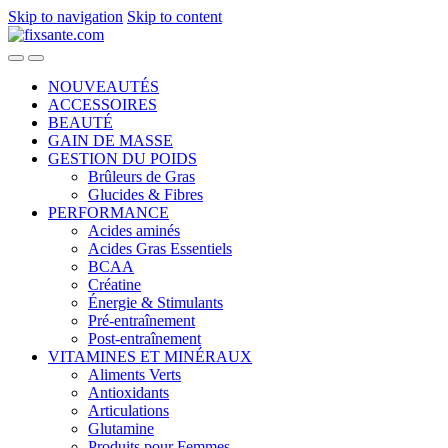
Skip to navigation
Skip to content
NOUVEAUTÉS
ACCESSOIRES
BEAUTÉ
GAIN DE MASSE
GESTION DU POIDS
Brûleurs de Gras
Glucides & Fibres
PERFORMANCE
Acides aminés
Acides Gras Essentiels
BCAA
Créatine
Énergie & Stimulants
Pré-entraînement
Post-entraînement
VITAMINES ET MINÉRAUX
Aliments Verts
Antioxidants
Articulations
Glutamine
Produits pour Femmes