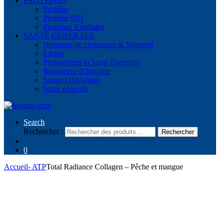
PROTÉINES
Protéine
Protéine ISO
Protéines Végétales
SANTÉ GÉNÉRALE
Hormone de croissance & Sommeil
Libido
Probiotiques et Santé Digestive
Régulateur d’Insuline
Soutien Hépatique
Santé générale
Search
Rechercher :
Rechercher
0
Accueil
- ATP
Total Radiance Collagen – Pêche et mangue