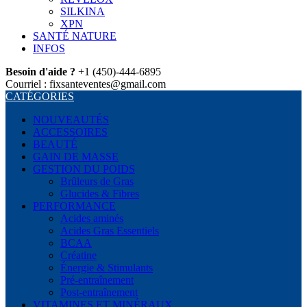
SILKINA
XPN
SANTÉ NATURE
INFOS
Besoin d'aide ?
+1 (450)-444-6895
Courriel : fixsanteventes@gmail.com
CATÉGORIES
NOUVEAUTÉS
ACCESSOIRES
BEAUTÉ
GAIN DE MASSE
GESTION DU POIDS
Brûleurs de Gras
Glucides & Fibres
PERFORMANCE
Acides aminés
Acides Gras Essentiels
BCAA
Créatine
Énergie & Stimulants
Pré-entraînement
Post-entraînement
VITAMINES ET MINÉRAUX