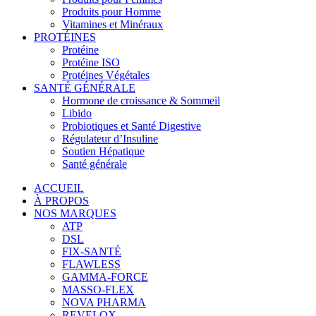
Produits pour Homme
Vitamines et Minéraux
PROTÉINES
Protéine
Protéine ISO
Protéines Végétales
SANTÉ GÉNÉRALE
Hormone de croissance & Sommeil
Libido
Probiotiques et Santé Digestive
Régulateur d’Insuline
Soutien Hépatique
Santé générale
ACCUEIL
À PROPOS
NOS MARQUES
ATP
DSL
FIX-SANTÉ
FLAWLESS
GAMMA-FORCE
MASSO-FLEX
NOVA PHARMA
REVELOX