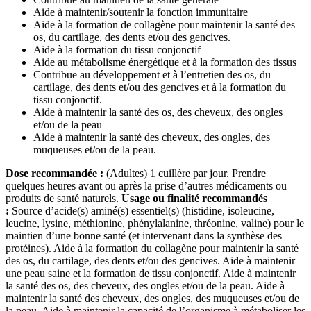
Aide à maintenir/soutenir la fonction immunitaire
Aide à la formation de collagène pour maintenir la santé des
os, du cartilage, des dents et/ou des gencives.
Aide à la formation du tissu conjonctif
Aide au métabolisme énergétique et à la formation des tissus
Contribue au développement et à l’entretien des os, du
cartilage, des dents et/ou des gencives et à la formation du
tissu conjonctif.
Aide à maintenir la santé des os, des cheveux, des ongles
et/ou de la peau
Aide à maintenir la santé des cheveux, des ongles, des
muqueuses et/ou de la peau.
Dose recommandée :
(Adultes) 1 cuillère par jour. Prendre
quelques heures avant ou après la prise d’autres médicaments ou
produits de santé naturels.
Usage ou finalité recommandés
:
Source d’acide(s) aminé(s) essentiel(s) (histidine, isoleucine,
leucine, lysine, méthionine, phénylalanine, thréonine, valine) pour le
maintien d’une bonne santé (et intervenant dans la synthèse des
protéines). Aide à la formation du collagène pour maintenir la santé
des os, du cartilage, des dents et/ou des gencives. Aide à maintenir
une peau saine et la formation de tissu conjonctif. Aide à maintenir
la santé des os, des cheveux, des ongles et/ou de la peau. Aide à
maintenir la santé des cheveux, des ongles, des muqueuses et/ou de
la peau. Aide à maintenir la capacité de l’organisme à métaboliser les