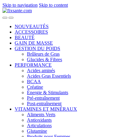
Skip to navigation
Skip to content
NOUVEAUTÉS
ACCESSOIRES
BEAUTÉ
GAIN DE MASSE
GESTION DU POIDS
Brûleurs de Gras
Glucides & Fibres
PERFORMANCE
Acides aminés
Acides Gras Essentiels
BCAA
Créatine
Énergie & Stimulants
Pré-entraînement
Post-entraînement
VITAMINES ET MINÉRAUX
Aliments Verts
Antioxidants
Articulations
Glutamine
Produits pour Femmes