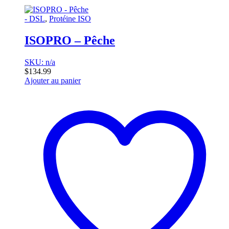
- DSL
,
Protéine ISO
ISOPRO – Pêche
SKU: n/a
$
134.99
Ajouter au panier