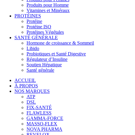
Produits pour Homme
Vitamines et Minéraux
PROTÉINES
Protéine
Protéine ISO
Protéines Végétales
SANTÉ GÉNÉRALE
Hormone de croissance & Sommeil
Libido
Probiotiques et Santé Digestive
Régulateur d’Insuline
Soutien Hépatique
Santé générale
ACCUEIL
À PROPOS
NOS MARQUES
ATP
DSL
FIX-SANTÉ
FLAWLESS
GAMMA-FORCE
MASSO-FLEX
NOVA PHARMA
REVELOX