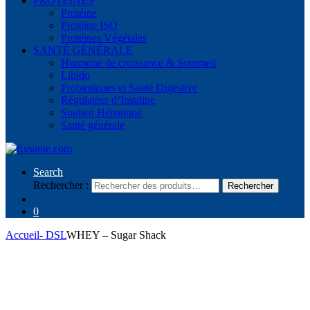
PROTÉINES
Protéine
Protéine ISO
Protéines Végétales
SANTÉ GÉNÉRALE
Hormone de croissance & Sommeil
Libido
Probiotiques et Santé Digestive
Régulateur d’Insuline
Soutien Hépatique
Santé générale
Search
Rechercher :
Rechercher
0
Accueil
- DSL
WHEY – Sugar Shack