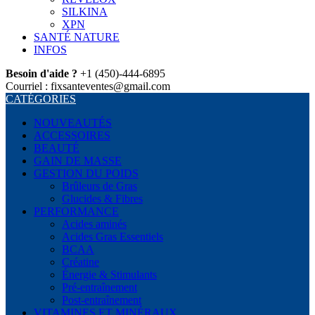
SILKINA
XPN
SANTÉ NATURE
INFOS
Besoin d'aide ?
+1 (450)-444-6895
Courriel : fixsanteventes@gmail.com
CATÉGORIES
NOUVEAUTÉS
ACCESSOIRES
BEAUTÉ
GAIN DE MASSE
GESTION DU POIDS
Brûleurs de Gras
Glucides & Fibres
PERFORMANCE
Acides aminés
Acides Gras Essentiels
BCAA
Créatine
Énergie & Stimulants
Pré-entraînement
Post-entraînement
VITAMINES ET MINÉRAUX