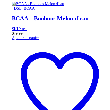
- DSL
,
BCAA
BCAA – Bonbons Melon d’eau
SKU: n/a
$
79.99
Ajouter au panier